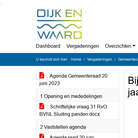
Ga naar de inhoud van deze pagina
Ga naar het zoeken
Ga naar het menu
Dashboard
Vergaderingen
Overzichten
U bevindt zich hier:
Home
Vergaderingen
Gemeentera
Agenda Gemeenteraad 20
Bi
juni 2023
ja
1 Opening en mededelingen
Schriftelijke vraag 31 RvO
BVNL Sluiting panden.docx
2 Vaststellen agenda
Agenda raad 20 juni