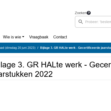
Zoeken
Wie is wie
Vraagbaak
Contact
ad (dinsdag 20 juni 2023)
Bijlage 3. GR HALte werk - Gecertificeerde jaarst
jlage 3. GR HALte werk - Gecert
arstukken 2022