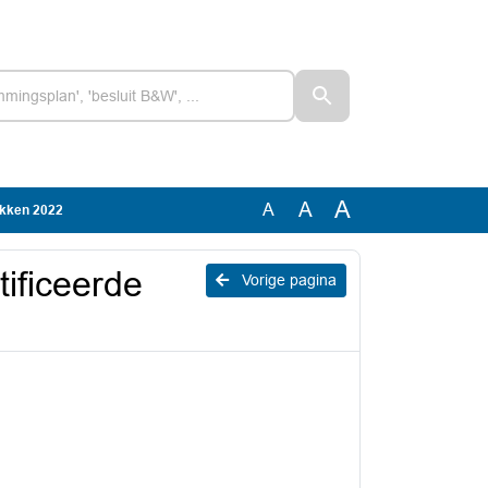
A
A
A
ukken 2022
ificeerde
Vorige pagina