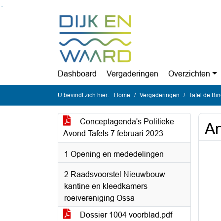
Ga naar de inhoud van deze pagina
Ga naar het zoeken
Ga naar het menu
Dashboard
Vergaderingen
Overzichten
U bevindt zich hier:
Home
Vergaderingen
Tafel de Bi
Conceptagenda's Politieke
An
Avond Tafels 7 februari 2023
1 Opening en mededelingen
2 Raadsvoorstel Nieuwbouw
kantine en kleedkamers
roeivereniging Ossa
Dossier 1004 voorblad.pdf