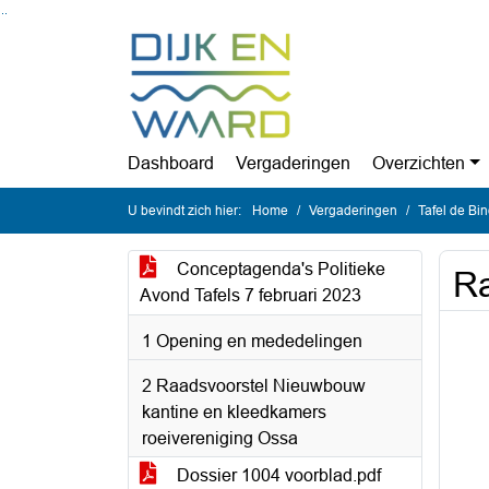
Ga naar de inhoud van deze pagina
Ga naar het zoeken
Ga naar het menu
Dashboard
Vergaderingen
Overzichten
U bevindt zich hier:
Home
Vergaderingen
Tafel de Bi
Conceptagenda's Politieke
R
Avond Tafels 7 februari 2023
1 Opening en mededelingen
2 Raadsvoorstel Nieuwbouw
kantine en kleedkamers
roeivereniging Ossa
Dossier 1004 voorblad.pdf