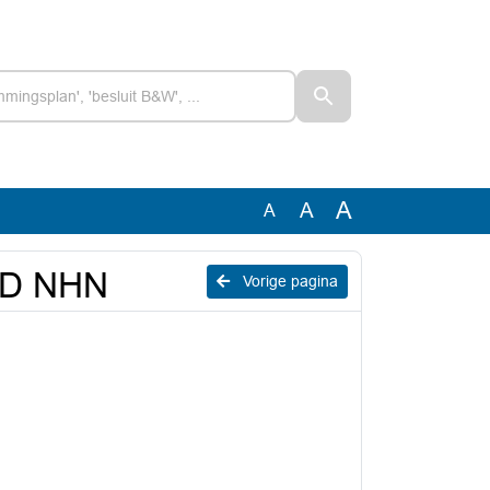
A
A
A
OD NHN
Vorige pagina