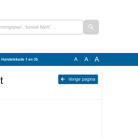
A
A
A
 Handelskade 1 en 3b
t
Vorige pagina