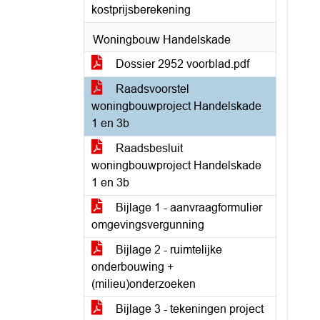
kostprijsberekening
Woningbouw Handelskade
Dossier 2952 voorblad.pdf
Raadsvoorstel
woningbouwproject Handelskade
1 en 3b
Raadsbesluit
woningbouwproject Handelskade
1 en 3b
Bijlage 1 - aanvraagformulier
omgevingsvergunning
Bijlage 2 - ruimtelijke
onderbouwing +
(milieu)onderzoeken
Bijlage 3 - tekeningen project