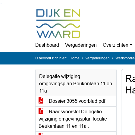
Ga naar de inhoud van deze pagina
Ga naar het zoeken
Ga naar het menu
Dashboard
Vergaderingen
Overzichten
U bevindt zich hier:
Home
Vergaderingen
Werkvoorra
Ra
Delegatie wijziging
omgevingsplan Beukenlaan 11 en
Ha
11a
Dossier 3055 voorblad.pdf
Raadsvoorstel Delegatie
wijziging omgevingsplan locatie
Beukenlaan 11 en 11a .