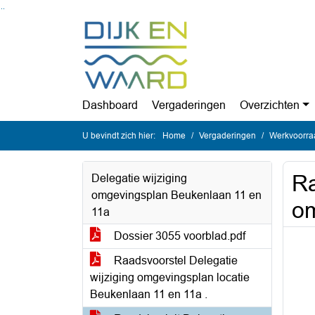
Ga naar de inhoud van deze pagina
Ga naar het zoeken
Ga naar het menu
Dashboard
Vergaderingen
Overzichten
U bevindt zich hier:
Home
Vergaderingen
Werkvoorra
Ra
Delegatie wijziging
omgevingsplan Beukenlaan 11 en
om
11a
Dossier 3055 voorblad.pdf
Raadsvoorstel Delegatie
wijziging omgevingsplan locatie
Beukenlaan 11 en 11a .