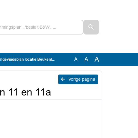
A
A
A
gsplan locatie Beukenlaan 11 en 11a
Vorige pagina
n 11 en 11a