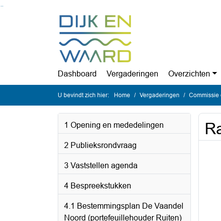
Ga naar de inhoud van deze pagina
Ga naar het zoeken
Ga naar het menu
Dashboard
Vergaderingen
Overzichten
U bevindt zich hier:
Home
Vergaderingen
Commissie 
Ra
1 Opening en mededelingen
2 Publieksrondvraag
3 Vaststellen agenda
4 Bespreekstukken
4.1 Bestemmingsplan De Vaandel
Noord (portefeuillehouder Ruiten)