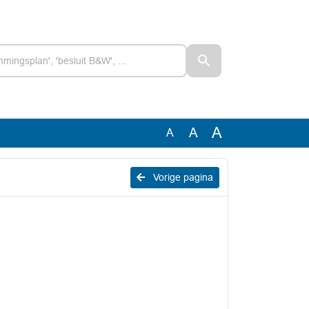
A
A
A
Vorige pagina