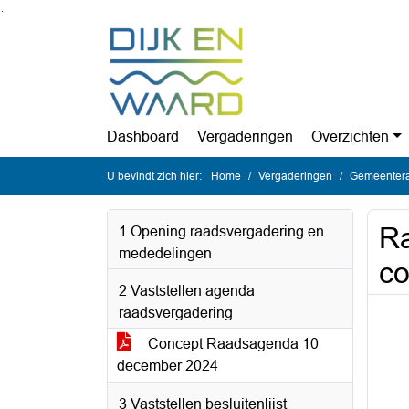
Ga naar de inhoud van deze pagina
Ga naar het zoeken
Ga naar het menu
Dashboard
Vergaderingen
Overzichten
U bevindt zich hier:
Home
Vergaderingen
Gemeentera
Ra
1 Opening raadsvergadering en
mededelingen
co
2 Vaststellen agenda
raadsvergadering
Concept Raadsagenda 10
december 2024
3 Vaststellen besluitenlijst