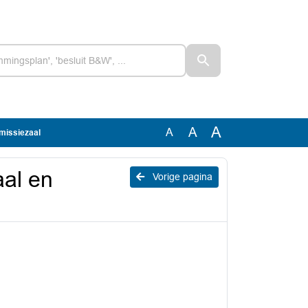
A
A
A
missiezaal
aal en
Vorige pagina