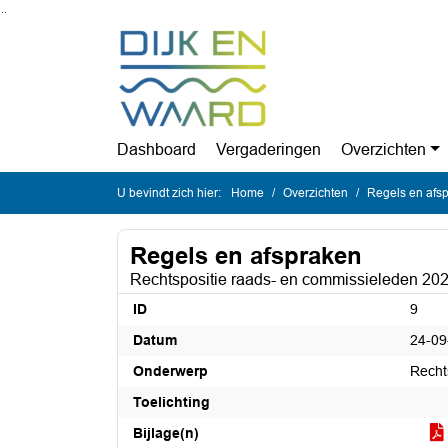
Ga naar de inhoud van deze pagina
Ga naar het zoeken
Ga naar het menu
Dashboard
Vergaderingen
Overzichten
U bevindt zich hier:
Home
Overzichten
Regels en afs
Regels en afspraken
Rechtspositie raads- en commissieleden 20
ID
9
Datum
24-09
Onderwerp
Recht
Toelichting
Bijlage(n)