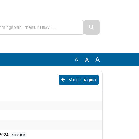
A
A
A
Vorige pagina
 2024
1008 KB