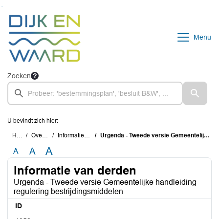
Ga naar de inhoud van deze pagina
Ga naar het zoeken
Ga naar het menu
Menu
Zoeken
U bevindt zich hier:
Home
Overzichten
Informatie van derden
Urgenda - Tweede versie Gemeentelijke handleiding regulering bestrijdingsmiddelen
A
A
A
Informatie van derden
Urgenda - Tweede versie Gemeentelijke handleiding
regulering bestrijdingsmiddelen
ID