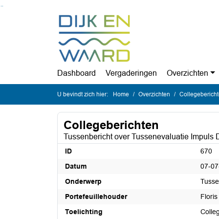
Ga naar de inhoud van deze pagina
Ga naar het zoeken
Ga naar het menu
Dashboard
Vergaderingen
Overzichten
U bevindt zich hier:
Home
Overzichten
Collegeberich
Collegeberichten
Tussenbericht over Tussenevaluatie Impuls 
ID
670
Datum
07-07
Onderwerp
Tusse
Portefeuillehouder
Flori
Toelichting
Colle