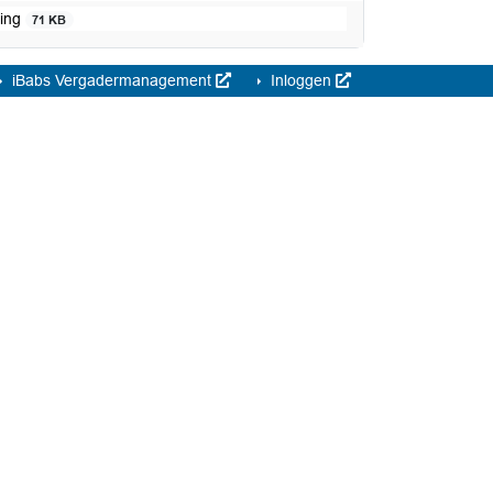
ding
71 KB
iBabs Vergadermanagement
Inloggen