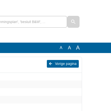
A
A
A
Vorige pagina