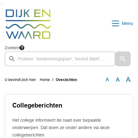
Ga naar de inhoud van deze pagina
Ga naar het zoeken
Ga naar het menu
Menu
Zoeken
A
A
A
U bevindt zich hier:
Home
Overzichten
Collegeberichten
Het college informeert de raad over bepaalde
onderwerpen. Dat doen ze onder andere via deze
collegeberichten.