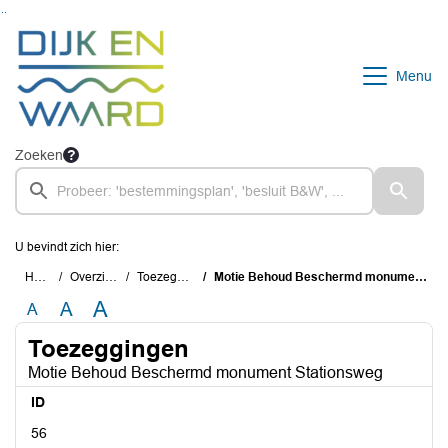
Ga naar de inhoud van deze pagina
Ga naar het zoeken
Ga naar het menu
Menu
Zoeken
U bevindt zich hier:
Home
Overzichten
Toezeggingen
Motie Behoud Beschermd monument Stationsweg
A
A
A
Toezeggingen
Motie Behoud Beschermd monument Stationsweg
ID
56