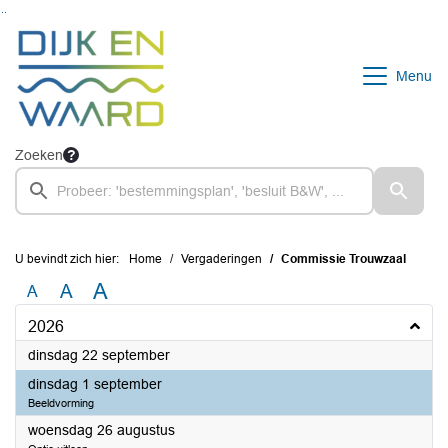
Ga naar de inhoud van deze pagina
Ga naar het zoeken
Ga naar het menu
Menu
Zoeken
U bevindt zich hier:
Home
Vergaderingen
Commissie Trouwzaal
A
A
A
2026
2026
dinsdag 22 september
2026
dinsdag 1 september
Beeldvorming
2026
woensdag 26 augustus