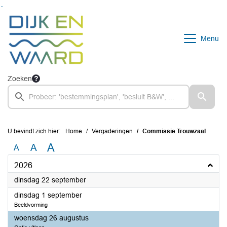
Ga naar de inhoud van deze pagina
Ga naar het zoeken
Ga naar het menu
Menu
Zoeken
U bevindt zich hier:
Home
Vergaderingen
Commissie Trouwzaal
A
A
A
2026
2026
dinsdag 22 september
2026
dinsdag 1 september
Beeldvorming
2026
woensdag 26 augustus