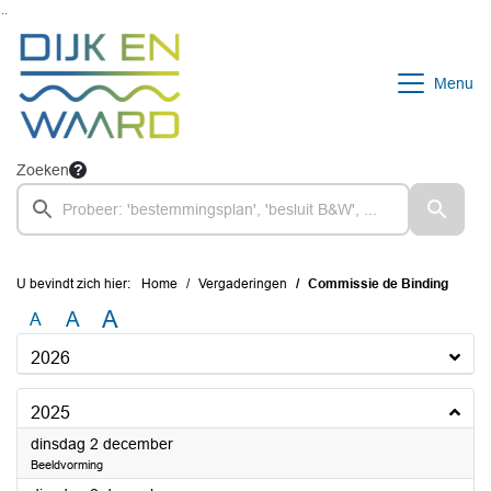
Ga naar de inhoud van deze pagina
Ga naar het zoeken
Ga naar het menu
Menu
Zoeken
U bevindt zich hier:
Home
Vergaderingen
Commissie de Binding
A
A
A
2026
2025
2025
dinsdag 2 december
Beeldvorming