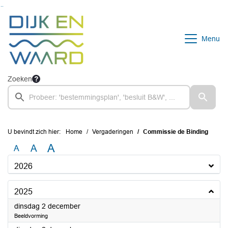
Ga naar de inhoud van deze pagina
Ga naar het zoeken
Ga naar het menu
Menu
Zoeken
U bevindt zich hier:
Home
Vergaderingen
Commissie de Binding
A
A
A
2026
2025
2025
dinsdag 2 december
Beeldvorming