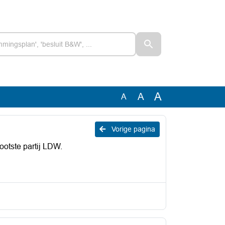
A
A
A
Vorige pagina
ootste partij LDW.