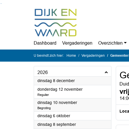
Ga naar de inhoud van deze pagina
Ga naar het zoeken
Ga naar het menu
Dashboard
Vergaderingen
Overzichten
U bevindt zich hier:
Home
Vergaderingen
Gemeenter
2026
G
2026
dinsdag 8 december
Duid
2026
donderdag 12 november
vr
Regulier
14:0
2026
dinsdag 10 november
Begroting
Loca
2026
dinsdag 6 oktober
2026
dinsdag 8 september