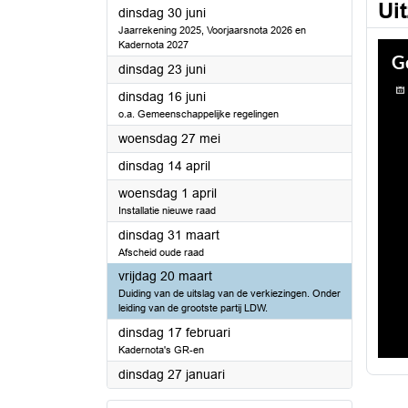
Ui
2026
dinsdag 30 juni
Jaarrekening 2025, Voorjaarsnota 2026 en
Kadernota 2027
2026
dinsdag 23 juni
2026
dinsdag 16 juni
o.a. Gemeenschappelijke regelingen
2026
woensdag 27 mei
2026
dinsdag 14 april
2026
woensdag 1 april
Installatie nieuwe raad
2026
dinsdag 31 maart
Afscheid oude raad
2026
vrijdag 20 maart
Duiding van de uitslag van de verkiezingen. Onder
leiding van de grootste partij LDW.
2026
dinsdag 17 februari
Kadernota's GR-en
2026
dinsdag 27 januari