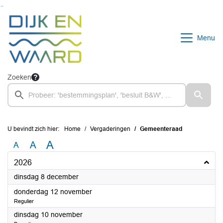
Ga naar de inhoud van deze pagina
Ga naar het zoeken
Ga naar het menu
Menu
Zoeken
U bevindt zich hier:
Home
Vergaderingen
Gemeenteraad
A
A
A
2026
2026
dinsdag 8 december
2026
donderdag 12 november
Regulier
2026
dinsdag 10 november