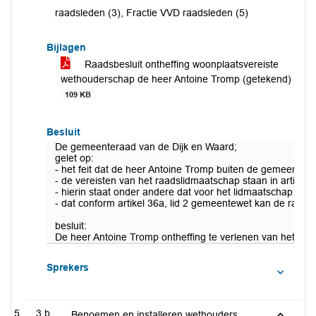
raadsleden (3), Fractie VVD raadsleden (5)
Bijlagen
Raadsbesluit ontheffing woonplaatsvereiste
wethouderschap de heer Antoine Tromp (getekend)
109 KB
Besluit
De gemeenteraad van de Dijk en Waard;
gelet op:
- het feit dat de heer Antoine Tromp buiten de gemeente 
- de vereisten van het raadslidmaatschap staan in artikel
- hierin staat onder andere dat voor het lidmaatschap ver
- dat conform artikel 36a, lid 2 gemeentewet kan de raad 
besluit:
De heer Antoine Tromp ontheffing te verlenen van het ver
Sprekers
3.b
Benoemen en installeren wethouders