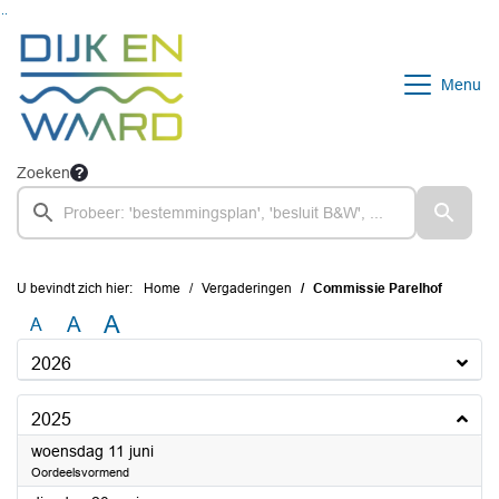
Ga naar de inhoud van deze pagina
Ga naar het zoeken
Ga naar het menu
Menu
Zoeken
U bevindt zich hier:
Home
Vergaderingen
Commissie Parelhof
A
A
A
2026
2025
2025
woensdag 11 juni
Oordeelsvormend