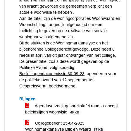
januari van dit jaar een aanpassing van de Woningwet
van kracht geworden die gemeenten verplicht een
actuele woonvisie te hebben .
Aan de tafel zijn de woningcorporaties Woonwaard en
Woonstichting Langedijk uitgenodigd om een
toelichting te geven op de realisatie van sociale
woningbouw in algemene zin.
Bij de stukken is de Woningmarktanalyse en het
bijbehorende Collegebericht gevoegd. Deze heeft u
reeds in april van dit jaar ontvangen van het college.
De presentatie, zoals deze wordt gegeven op de
Politieke Avond, volgt spoedig.
Besluit agendacommissie 30-09-23
: agenderen voor
de politieke avond van 12 september as.
Gespreksvorm:
beeldvormend
Bijlagen
Agendaverzoek gesprekstafel raad - concept
beleidslijnen woonvisie
49 KB
Collegebericht 25-04-2023
Woningmarktanalyse Dijk en Waard
87 KB