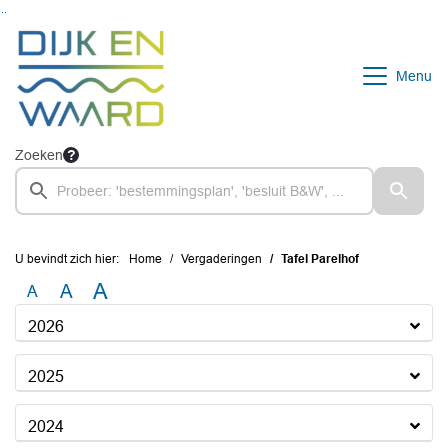
Ga naar de inhoud van deze pagina
Ga naar het zoeken
Ga naar het menu
Menu
Zoeken
U bevindt zich hier:
Home
Vergaderingen
Tafel Parelhof
A
A
A
2026
2025
2024